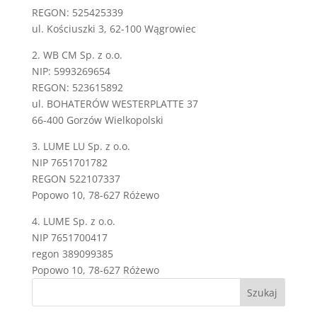
REGON: 525425339
ul. Kościuszki 3, 62-100 Wągrowiec
2. WB CM Sp. z o.o.
NIP: 5993269654
REGON: 523615892
ul. BOHATERÓW WESTERPLATTE 37
66-400 Gorzów Wielkopolski
3. LUME LU Sp. z o.o.
NIP 7651701782
REGON 522107337
Popowo 10, 78-627 Różewo
4. LUME Sp. z o.o.
NIP 7651700417
regon 389099385
Popowo 10, 78-627 Różewo
Szukaj